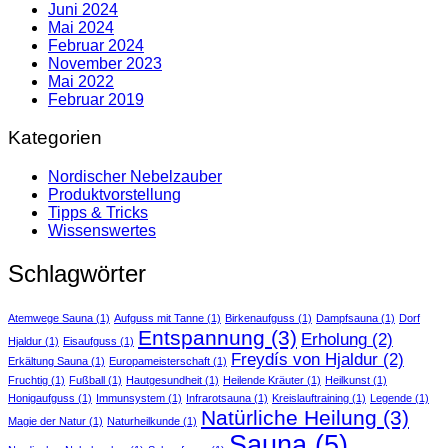
Juni 2024
Mai 2024
Februar 2024
November 2023
Mai 2022
Februar 2019
Kategorien
Nordischer Nebelzauber
Produktvorstellung
Tipps & Tricks
Wissenswertes
Schlagwörter
Atemwege Sauna
(1)
Aufguss mit Tanne
(1)
Birkenaufguss
(1)
Dampfsauna
(1)
Dorf
Entspannung
(3)
Erholung
(2)
Hjaldur
(1)
Eisaufguss
(1)
Freydís von Hjaldur
(2)
Erkältung Sauna
(1)
Europameisterschaft
(1)
Fruchtig
(1)
Fußball
(1)
Hautgesundheit
(1)
Heilende Kräuter
(1)
Heilkunst
(1)
Honigaufguss
(1)
Immunsystem
(1)
Infrarotsauna
(1)
Kreislauftraining
(1)
Legende
(1)
Natürliche Heilung
(3)
Magie der Natur
(1)
Naturheilkunde
(1)
Sauna
(5)