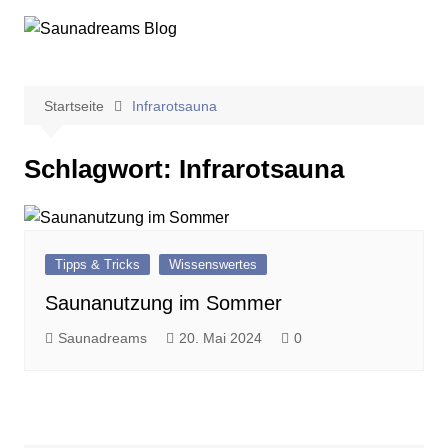
Zum
Inhalt
springen
Startseite
Infrarotsauna
Schlagwort:
Infrarotsauna
Tipps & Tricks
Wissenswertes
Saunanutzung im Sommer
Saunadreams
20. Mai 2024
0