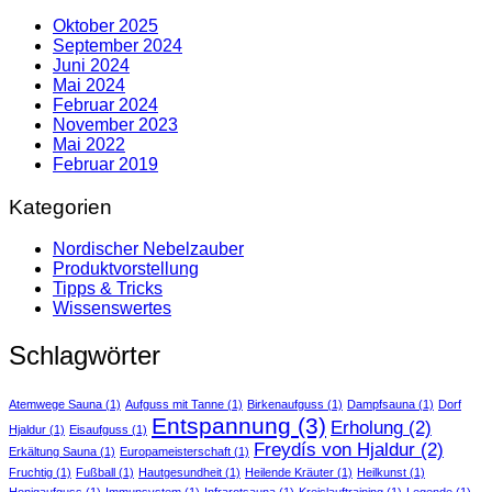
Oktober 2025
September 2024
Juni 2024
Mai 2024
Februar 2024
November 2023
Mai 2022
Februar 2019
Kategorien
Nordischer Nebelzauber
Produktvorstellung
Tipps & Tricks
Wissenswertes
Schlagwörter
Atemwege Sauna
(1)
Aufguss mit Tanne
(1)
Birkenaufguss
(1)
Dampfsauna
(1)
Dorf
Entspannung
(3)
Erholung
(2)
Hjaldur
(1)
Eisaufguss
(1)
Freydís von Hjaldur
(2)
Erkältung Sauna
(1)
Europameisterschaft
(1)
Fruchtig
(1)
Fußball
(1)
Hautgesundheit
(1)
Heilende Kräuter
(1)
Heilkunst
(1)