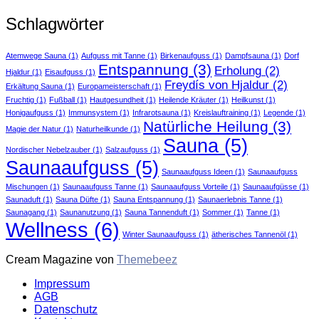
Schlagwörter
Atemwege Sauna
(1)
Aufguss mit Tanne
(1)
Birkenaufguss
(1)
Dampfsauna
(1)
Dorf
Entspannung
(3)
Erholung
(2)
Hjaldur
(1)
Eisaufguss
(1)
Freydís von Hjaldur
(2)
Erkältung Sauna
(1)
Europameisterschaft
(1)
Fruchtig
(1)
Fußball
(1)
Hautgesundheit
(1)
Heilende Kräuter
(1)
Heilkunst
(1)
Honigaufguss
(1)
Immunsystem
(1)
Infrarotsauna
(1)
Kreislauftraining
(1)
Legende
(1)
Natürliche Heilung
(3)
Magie der Natur
(1)
Naturheilkunde
(1)
Sauna
(5)
Nordischer Nebelzauber
(1)
Salzaufguss
(1)
Saunaaufguss
(5)
Saunaaufguss Ideen
(1)
Saunaaufguss
Mischungen
(1)
Saunaaufguss Tanne
(1)
Saunaaufguss Vorteile
(1)
Saunaaufgüsse
(1)
Saunaduft
(1)
Sauna Düfte
(1)
Sauna Entspannung
(1)
Saunaerlebnis Tanne
(1)
Saunagang
(1)
Saunanutzung
(1)
Sauna Tannenduft
(1)
Sommer
(1)
Tanne
(1)
Wellness
(6)
Winter Saunaaufguss
(1)
ätherisches Tannenöl
(1)
Cream Magazine von
Themebeez
Impressum
AGB
Datenschutz