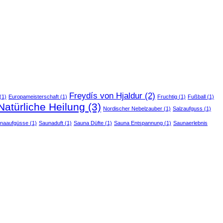
Freydís von Hjaldur
(2)
(1)
Europameisterschaft
(1)
Fruchtig
(1)
Fußball
(1)
Natürliche Heilung
(3)
Nordischer Nebelzauber
(1)
Salzaufguss
(1)
naaufgüsse
(1)
Saunaduft
(1)
Sauna Düfte
(1)
Sauna Entspannung
(1)
Saunaerlebnis