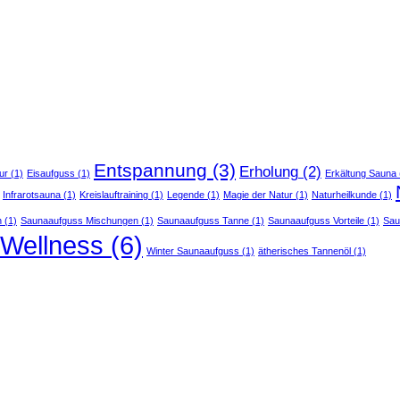
Entspannung
(3)
Erholung
(2)
ur
(1)
Eisaufguss
(1)
Erkältung Sauna
Infrarotsauna
(1)
Kreislauftraining
(1)
Legende
(1)
Magie der Natur
(1)
Naturheilkunde
(1)
n
(1)
Saunaaufguss Mischungen
(1)
Saunaaufguss Tanne
(1)
Saunaaufguss Vorteile
(1)
Sau
Wellness
(6)
Winter Saunaaufguss
(1)
ätherisches Tannenöl
(1)