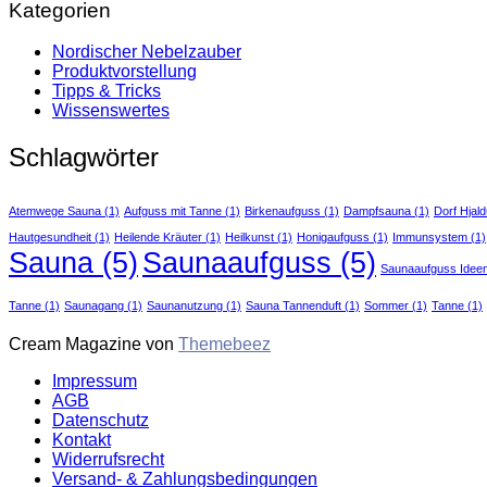
Kategorien
Nordischer Nebelzauber
Produktvorstellung
Tipps & Tricks
Wissenswertes
Schlagwörter
Atemwege Sauna
(1)
Aufguss mit Tanne
(1)
Birkenaufguss
(1)
Dampfsauna
(1)
Dorf Hjald
Hautgesundheit
(1)
Heilende Kräuter
(1)
Heilkunst
(1)
Honigaufguss
(1)
Immunsystem
(1)
Sauna
(5)
Saunaaufguss
(5)
Saunaaufguss Idee
Tanne
(1)
Saunagang
(1)
Saunanutzung
(1)
Sauna Tannenduft
(1)
Sommer
(1)
Tanne
(1)
Cream Magazine von
Themebeez
Impressum
AGB
Datenschutz
Kontakt
Widerrufsrecht
Versand- & Zahlungsbedingungen